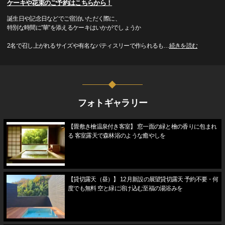
ケーキや花束のご予約はこちらから！
誕生日や記念日などでご宿泊いただく際に、
特別な時間に”華”を添えるケーキはいかがでしょうか
2名で召し上がれるサイズや有名なパティスリーで作られるも
…
続きを読む
フォトギャラリー
【畳敷き檜温泉付き客室】 窓一面の緑と檜の香りに包まれ
る 客室露天で森林浴のような癒やしを
【貸切露天（昼）】 12月新設の展望貸切露天 予約不要・何
度でも無料 空と緑に溶け込む至福の湯浴みを