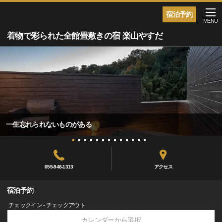
宿泊予約
MENU
着物で彩られた全館畳敷きの宿 楽山やすだ
一生忘れられないものがある
055-948-1313
アクセス
宿泊予約
チェックイン - チェックアウト
カレンダーから選択