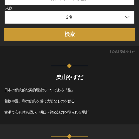
人数
検索
【公式】楽山やすだ
楽山やすだ
日本の伝統的な美的理念の一つである『雅』
着物や畳、和の伝統を感じ大切なものを智る
古湯で心も体も潤い、明日へ翔る活力を得られる場所