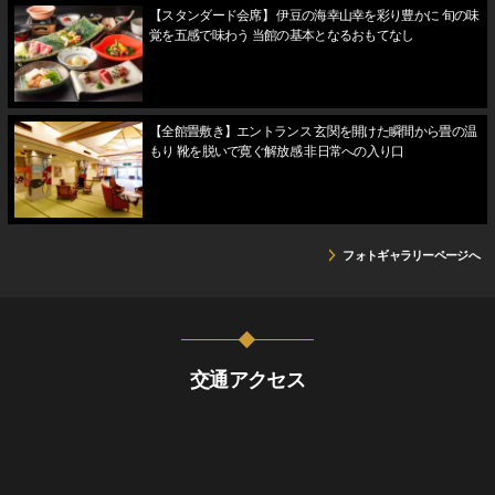
【スタンダード会席】 伊豆の海幸山幸を彩り豊かに 旬の味
覚を五感で味わう 当館の基本となるおもてなし
【全館畳敷き】エントランス 玄関を開けた瞬間から畳の温
もり 靴を脱いで寛ぐ解放感 非日常への入り口
フォトギャラリーページへ
交通アクセス