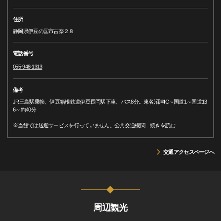
住所
静岡県伊豆の国市古奈２８
電話番号
055-948-1313
備考
JR三島駅乗換、伊豆箱根鉄道伊豆長岡駅下車、バス8分。東名沼津IC～国道1～国道13
6～約40分
※当館では送迎サービスを行っていません。公共交通機関
…
続きを読む
交通アクセスページへ
周辺観光