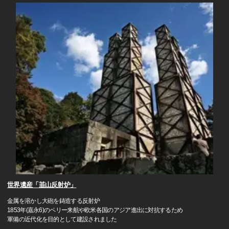
世界遺産「韮山反射炉」
金属を溶かし大砲を鋳造する反射炉
1853年(嘉永6)のペリー来航や欧米各国のアジア進出に対抗するため
軍備の近代化を目的として建設されました