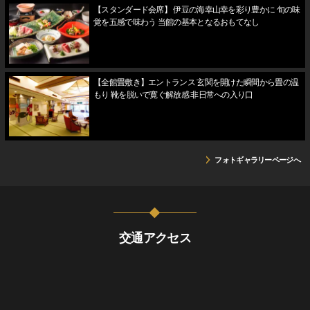
【スタンダード会席】 伊豆の海幸山幸を彩り豊かに 旬の味
覚を五感で味わう 当館の基本となるおもてなし
【全館畳敷き】エントランス 玄関を開けた瞬間から畳の温
もり 靴を脱いで寛ぐ解放感 非日常への入り口
フォトギャラリーページへ
交通アクセス