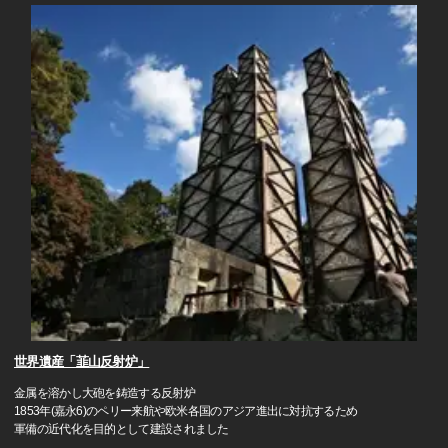
世界遺産「韮山反射炉」
金属を溶かし大砲を鋳造する反射炉
1853年(嘉永6)のペリー来航や欧米各国のアジア進出に対抗するため
軍備の近代化を目的として建設されました