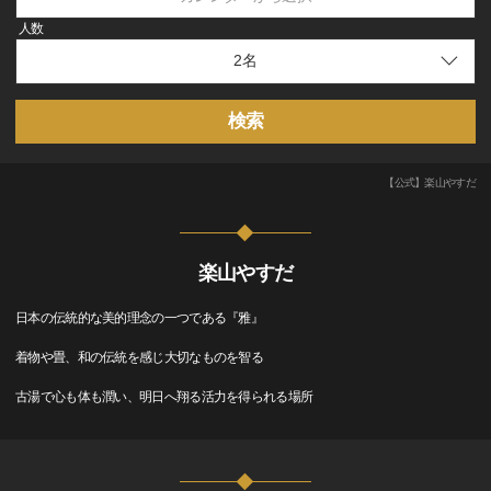
人数
検索
【公式】楽山やすだ
楽山やすだ
日本の伝統的な美的理念の一つである『雅』
着物や畳、和の伝統を感じ大切なものを智る
古湯で心も体も潤い、明日へ翔る活力を得られる場所