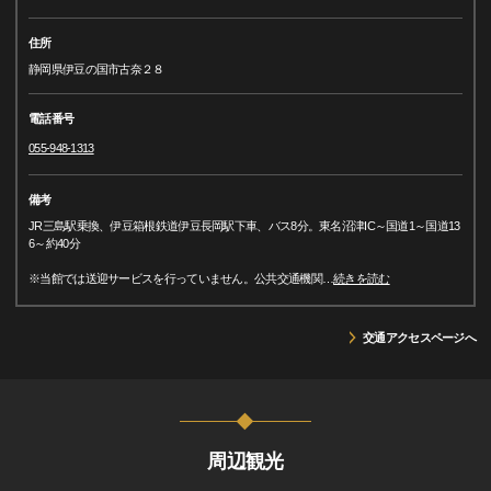
住所
静岡県伊豆の国市古奈２８
電話番号
055-948-1313
備考
JR三島駅乗換、伊豆箱根鉄道伊豆長岡駅下車、バス8分。東名沼津IC～国道1～国道13
6～約40分
※当館では送迎サービスを行っていません。公共交通機関
…
続きを読む
交通アクセスページへ
周辺観光