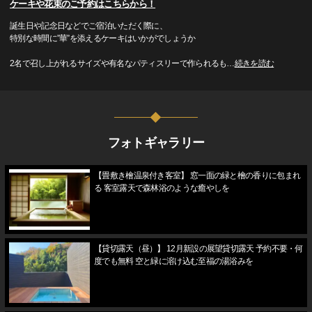
ケーキや花束のご予約はこちらから！
誕生日や記念日などでご宿泊いただく際に、
特別な時間に”華”を添えるケーキはいかがでしょうか
2名で召し上がれるサイズや有名なパティスリーで作られるも
…
続きを読む
フォトギャラリー
【畳敷き檜温泉付き客室】 窓一面の緑と檜の香りに包まれ
る 客室露天で森林浴のような癒やしを
【貸切露天（昼）】 12月新設の展望貸切露天 予約不要・何
度でも無料 空と緑に溶け込む至福の湯浴みを