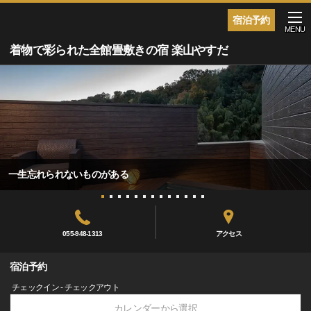
宿泊予約
MENU
着物で彩られた全館畳敷きの宿 楽山やすだ
一生忘れられないものがある
055-948-1313
アクセス
宿泊予約
チェックイン - チェックアウト
カレンダーから選択