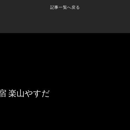
記事一覧へ戻る
館畳敷きの宿 楽山や