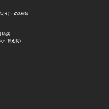
花かげ」の2種類
胃腸病
男女入れ替え制)