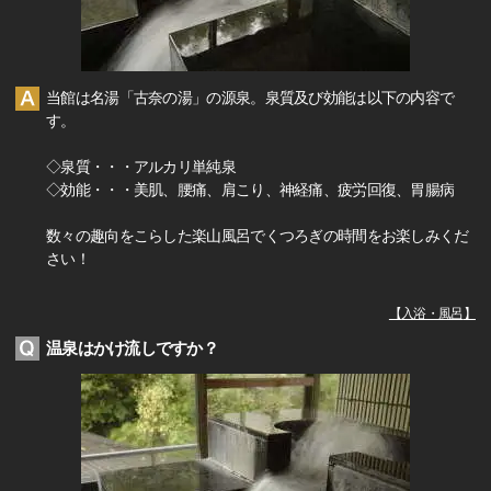
当館は名湯「古奈の湯」の源泉。泉質及び効能は以下の内容で
す。
◇泉質・・・アルカリ単純泉
◇効能・・・美肌、腰痛、肩こり、神経痛、疲労回復、胃腸病
数々の趣向をこらした楽山風呂でくつろぎの時間をお楽しみくだ
さい！
【
入浴・風呂
】
温泉はかけ流しですか？