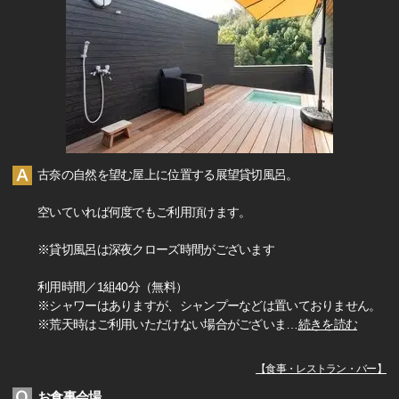
古奈の自然を望む屋上に位置する展望貸切風呂。
空いていれば何度でもご利用頂けます。
※貸切風呂は深夜クローズ時間がございます
利用時間／1組40分（無料）
※シャワーはありますが、シャンプーなどは置いておりません。
※荒天時はご利用いただけない場合がございま
…
続きを読む
【
食事・レストラン・バー
】
お食事会場