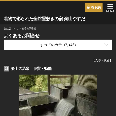
宿泊予約
MENU
着物で彩られた全館畳敷きの宿 楽山やすだ
トップ
よくあるお問合せ
よくあるお問合せ
【
入浴・風呂
】
楽山の温泉 泉質・効能